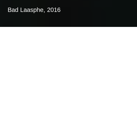
Bad Laasphe, 2016
Gesamträumliches Planungskonzept
2016: Gemeindeweite
Untersuchung zur Ausweisung von
Konzentrationszonen für die
Windenergie im
Flächennutzungsplan
Nutzungsschwerpunkte