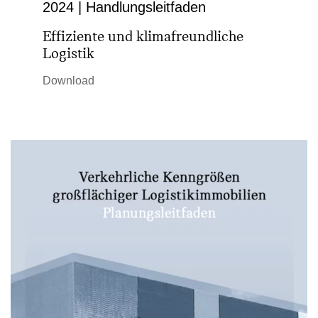
2024 | Hand­lungs­leit­faden
kennzeichnen. Die Ent­wicklung Essens von der
Effiziente und klimafreundliche
Industriestadt zur Grünen Hauptstadt Europas
Logistik
sowie veränderte Anforderungen und
Download
Prämissen der Stadt­planung werden durch
Themen, Projekte und Ideen, die wichtige
Wegmarken setzen, beleuchtet.
Link zur Buchpräsentation und Pressemeldung
der Stadt Essen
hier
ISBN: 978-398741-141-0