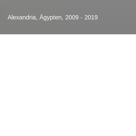
Alexandria, Ägypten, 2009 - 2019
Strategischer Master­plan zur
städte­baulichen und verkehrlichen
Ent­wicklung Alexandrias bis zum
Jahr 2032
Nutzungsschwerpunkte